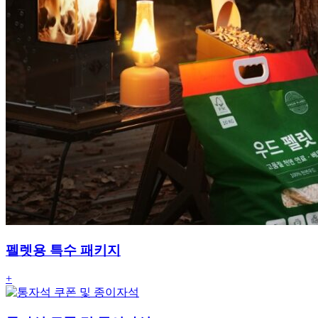
펠렛용 특수 패키지
+